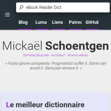
🏠
🐌
🔗
🎖️
💻
Menu
Blog
Luma
Liens
Patreon
GitHub
Mickaël
Schoentgen
Software Developer · Autodidact · Working abroad
Fools ignore complexity. Pragmatists suffer it. Some can
avoid it. Geniuses remove it.
Le meilleur dictionnaire