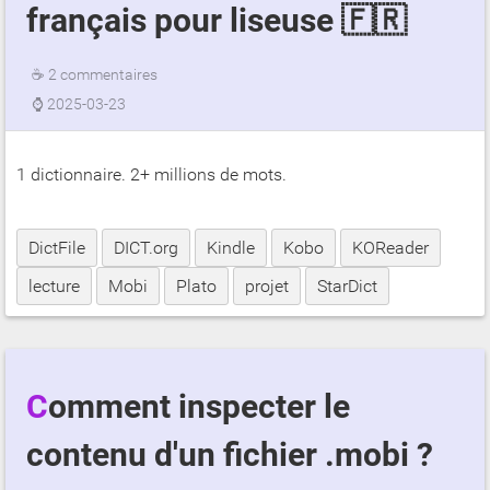
français pour liseuse 🇫🇷
☕
2 commentaires
⌚
2025-03-23
1 dictionnaire. 2+ millions de mots.
DictFile
DICT.org
Kindle
Kobo
KOReader
lecture
Mobi
Plato
projet
StarDict
Comment inspecter le
contenu d'un fichier .mobi ?