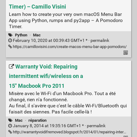
Timer) – Camillo Visini
Learn how to create your very own macOS Menu Bar
App using Python, rumps and py2app – A Pomodoro
Timer.
Python
·
Mac
February 10, 2020 at 00:39:43 GMT+1 * ·
permalink
https://camillovisini.com/create-macos-menu-bar-app-pomodoro/
Warranty Void: Repairing
intermittent wifi/wireless on a
15" Macbook Pro 2011
Misère avec le Wi-Fi d'un Macbook Pro. Tout a été
changé, rien n'a fonctionné.
Au final, il s'avère que c'est le câble Wi-Fi/Bluetooth qui
faisait des siennes. Pas facile celle-là !
Mac
·
réparation
January 8, 2014 at 19:35:16 GMT+1 * ·
permalink
http://warrantyvoidifremoved.blogspot.fr/2014/01/repairing-intermittent-wifiwireless-on.html