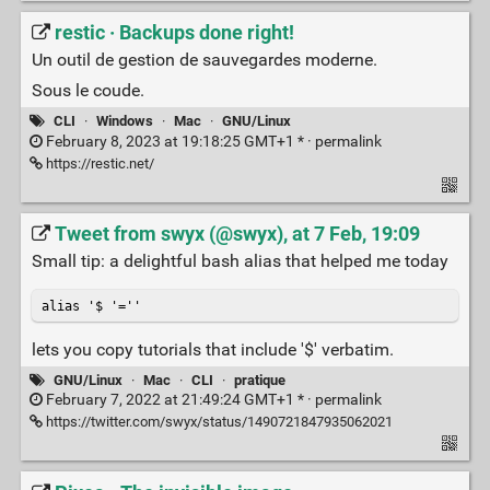
restic · Backups done right!
Un outil de gestion de sauvegardes moderne.
Sous le coude.
CLI
·
Windows
·
Mac
·
GNU/Linux
February 8, 2023 at 19:18:25 GMT+1 * ·
permalink
https://restic.net/
Tweet from swyx (@swyx), at 7 Feb, 19:09
Small tip: a delightful bash alias that helped me today
alias '$ '=''
lets you copy tutorials that include '$' verbatim.
GNU/Linux
·
Mac
·
CLI
·
pratique
February 7, 2022 at 21:49:24 GMT+1 * ·
permalink
https://twitter.com/swyx/status/1490721847935062021