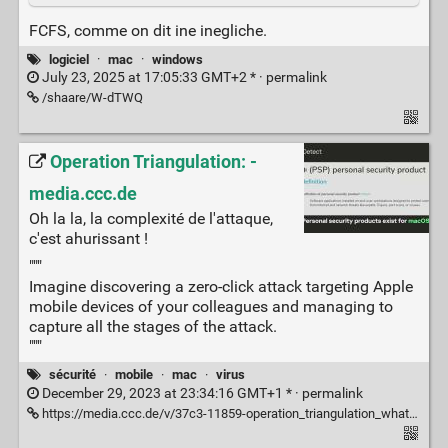
FCFS, comme on dit ine inegliche.
logiciel
·
mac
·
windows
July 23, 2025 at 17:05:33 GMT+2 * ·
permalink
/shaare/W-dTWQ
Operation Triangulation: -
media.ccc.de
Oh la la, la complexité de l'attaque,
c'est ahurissant !
"""
Imagine discovering a zero-click attack targeting Apple
mobile devices of your colleagues and managing to
capture all the stages of the attack.
"""
sécurité
·
mobile
·
mac
·
virus
December 29, 2023 at 23:34:16 GMT+1 * ·
permalink
https://media.ccc.de/v/37c3-11859-operation_triangulation_what_you_get_when_attack_iphones_of_researchers