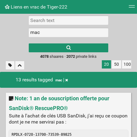
Liens en vrac de Tiger-222
Tag cloud
Picture wall
Daily
RSS Feed
Logi
Type 1 or more
characters for
results.
4078
shaares ·
2072
private links
20
50
100
13 results tagged
mac
Note: 1 an de souscription offerte pour
SanDisk® RescuePRO®
Suite à l'achat de clés USB SanDisk, j'ai reçu ce coupon
dont je ne me servirai pas :
RPDLX-0720-13700-73539-89825