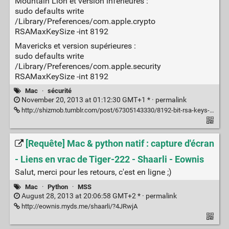
Mountain Lion et version inférieures :
sudo defaults write
/Library/Preferences/com.apple.crypto
RSAMaxKeySize -int 8192
Mavericks et version supérieures :
sudo defaults write
/Library/Preferences/com.apple.security
RSAMaxKeySize -int 8192
Mac
·
sécurité
November 20, 2013 at 01:12:30 GMT+1 * ·
permalink
http://shizmob.tumblr.com/post/67305143330/8192-bit-rsa-keys-in-os-x
[Requête] Mac & python natif : capture d'écran
- Liens en vrac de Tiger-222 - Shaarli - Eownis
Salut, merci pour les retours, c'est en ligne ;)
Mac
·
Python
·
MSS
August 28, 2013 at 20:06:58 GMT+2 * ·
permalink
http://eownis.myds.me/shaarli/?4JRwjA