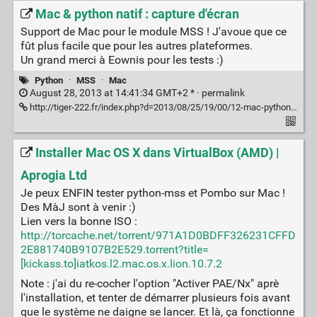
Mac & python natif : capture d'écran
Support de Mac pour le module MSS ! J'avoue que ce
fût plus facile que pour les autres plateformes.
Un grand merci à Eownis pour les tests :)
Python
·
MSS
·
Mac
August 28, 2013 at 14:41:34 GMT+2 * ·
permalink
http://tiger-222.fr/index.php?d=2013/08/25/19/00/12-mac-python-natif-capture-decran
Installer Mac OS X dans VirtualBox (AMD) |
Aprogia Ltd
Je peux ENFIN tester python-mss et Pombo sur Mac !
Des MàJ sont à venir :)
Lien vers la bonne ISO :
http://torcache.net/torrent/971A1D0BDFF326231CFFD
2E881740B9107B2E529.torrent?title=
[kickass.to]iatkos.l2.mac.os.x.lion.10.7.2
Note : j'ai du re-cocher l'option "Activer PAE/Nx" aprè
l'installation, et tenter de démarrer plusieurs fois avant
que le système ne daigne se lancer. Et là, ça fonctionne