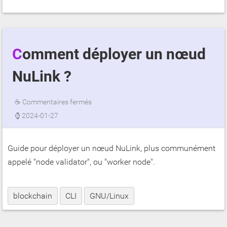
Comment déployer un nœud
NuLink ?
☕
Commentaires fermés
⌚
2024-01-27
Guide pour déployer un nœud NuLink, plus communément
appelé "node validator", ou "worker node".
blockchain
CLI
GNU/Linux