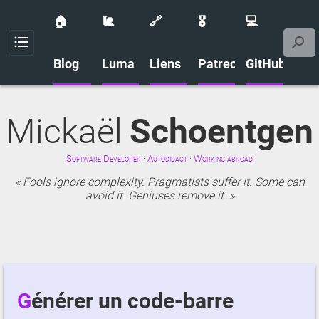
🏠
🐌
🔗
🎖️
💻
Menu
Blog
Luma
Liens
Patreon
GitHub
Mickaël
Schoentgen
Software Developer · Autodidact · Working abroad
Fools ignore complexity. Pragmatists suffer it. Some can
avoid it. Geniuses remove it.
Générer un code-barre