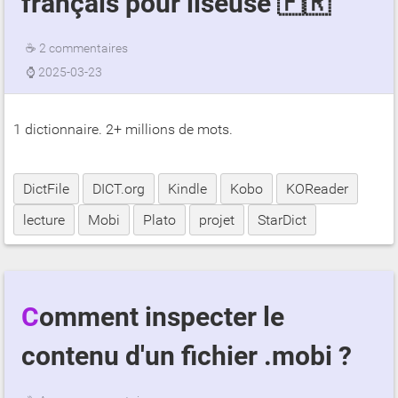
français pour liseuse 🇫🇷
☕
2 commentaires
⌚
2025-03-23
1 dictionnaire. 2+ millions de mots.
DictFile
DICT.org
Kindle
Kobo
KOReader
lecture
Mobi
Plato
projet
StarDict
Comment inspecter le
contenu d'un fichier .mobi ?